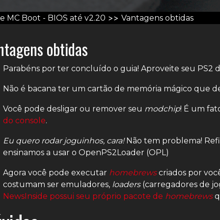
>>
e MC Boot - BIOS até v2.20
Vantagens obtidas
ntagens obtidas
Parabéns por ter concluído o guia! Aproveite seu PS2
Não é bacana ter um cartão de memória mágico que de
Você pode desligar ou remover seu
modchip
! É um fa
do console
.
Eu quero rodar joguinhos, cara!
Não tem problema! Refi
ensinamos a usar o OpenPS2Loader (OPL)
Agora você pode executar
homebrews
criados por voc
costumam ser emuladores,
loaders
(carregadores de jo
NewsInside possui seu próprio pacote de
homebrews
q