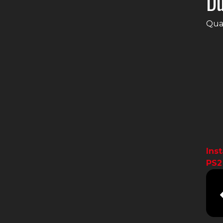
Dú
Quai
Ins
PS2