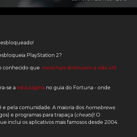
 desbloqueado!
sbloqueia PlayStation 2?
to conhecido que
modchips
diminuem a vida útil
ra-se a
esta página
no guia do Fortuna - onde
ê e pela comunidade. A maioria dos
homebrews
gos) e programas para trapaça (
cheats
)! O
ue inclui os aplicativos mais famosos desde 2004.