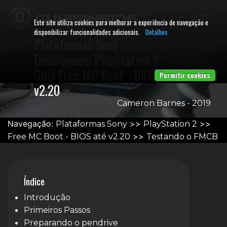
BETA
Este site utiliza cookies para melhorar a experiência de navegação e
disponibilizar funcionalidades adicionais.
Detalhes
Plataformas Sony
Desbloqueio PlayStation 2
Guia Free MC Boot - BIOS até
Permitir cookies
v2.20
Cameron Barnes - 2019
Navegação:
>>
>>
Plataformas Sony
PlayStation 2
>>
Free MC Boot - BIOS até v2.20
Testando o FMCB
Índice
Introdução
Primeiros Passos
Preparando o pendrive