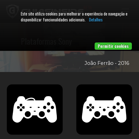
BETA
Este site utiliza cookies para melhorar a experiência de navegação e
disponibilizar funcionalidades adicionais.
Detalhes
Plataformas Sony
Permitir cookies
João Ferrão - 2016