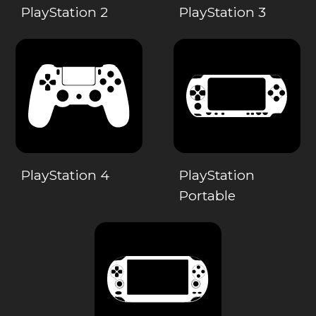
PlayStation 2
PlayStation 3
PlayStation 4
PlayStation
Portable