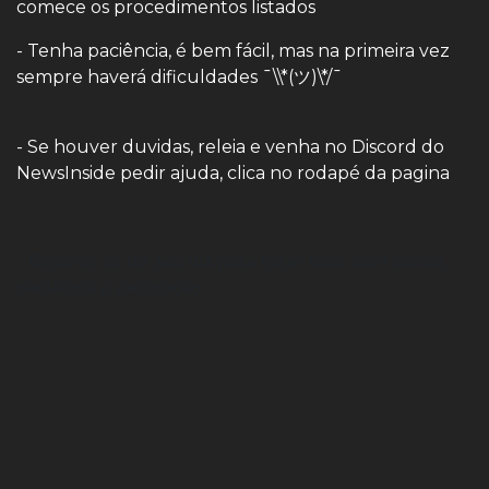
comece os procedimentos listados
- Tenha paciência, é bem fácil, mas na primeira vez
sempre haverá dificuldades ¯\\*(ツ)\*/¯
- Se houver duvidas, releia e venha no Discord do
NewsInside pedir ajuda, clica no rodapé da pagina
- Reserve 2h do seu dia para fazer tudo com calma,
paciência e dedicação.