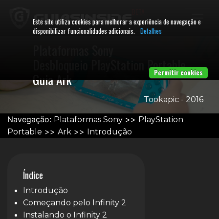
BETA
Este site utiliza cookies para melhorar a experiência de navegação e
disponibilizar funcionalidades adicionais.
Detalhes
Plataformas Sony
Desbloqueio PlayStation Portable
Permitir cookies
Guia Ark
Tookapic - 2016
Navegação:
>>
Plataformas Sony
PlayStation
>>
>>
Portable
Ark
Introdução
Índice
Introdução
Começando pelo Infinity 2
Instalando o Infinity 2