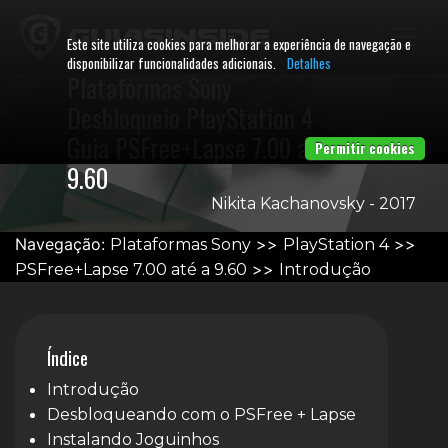
BETA
Este site utiliza cookies para melhorar a experiência de navegação e
disponibilizar funcionalidades adicionais.
Detalhes
Plataformas Sony
Desbloqueio PlayStation 4
Guia PSFree+Lapse 7.00 até a
Permitir cookies
9.60
Nikita Kachanovsky - 2017
Navegação:
>>
>>
Plataformas Sony
PlayStation 4
>>
PSFree+Lapse 7.00 até a 9.60
Introdução
Índice
Introdução
Desbloqueando com o PSFree + Lapse
Instalando Joguinhos