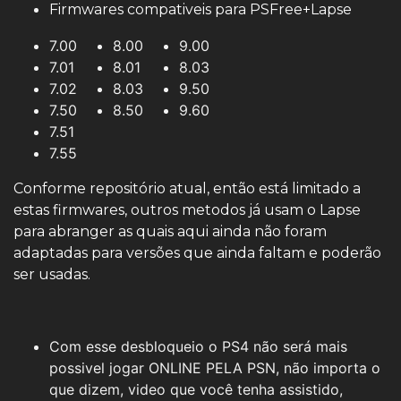
Firmwares compativeis para PSFree+Lapse
7.00
8.00
9.00
7.01
8.01
8.03
7.02
8.03
9.50
7.50
8.50
9.60
7.51
7.55
Conforme repositório atual, então está limitado a
estas firmwares, outros metodos já usam o Lapse
para abranger as quais aqui ainda não foram
adaptadas para versões que ainda faltam e poderão
ser usadas.
Com esse desbloqueio o PS4 não será mais
possivel jogar ONLINE PELA PSN, não importa o
que dizem, video que você tenha assistido,