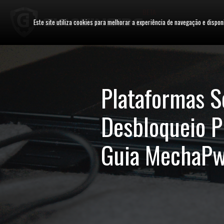
BETA
Este site utiliza cookies para melhorar a experiência de navegação e dispon
Plataformas S
Desbloqueio P
Guia MechaPwn