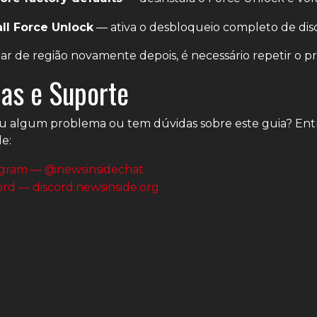
all Force Unlock
— ativa o desbloqueio completo de disc
r de região novamente depois, é necessário repetir o pr
as e Suporte
u algum problema ou tem dúvidas sobre este guia? En
e:
gram — @newsinsidechat
ord — discord.newsinside.org