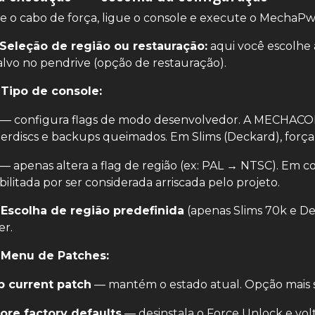
 o cabo de força, ligue o console e execute o MechaP
 Seleção de região ou restauração:
aqui você escolhe 
vo no pendrive (opção de restauração).
 Tipo de console:
— configura flags de modo desenvolvedor. A MECHACON 
erdiscs e backups queimados. Em Slims (Deckard), forç
— apenas altera a flag de região (ex: PAL → NTSC). Em c
bilitada por ser considerada arriscada pelo projeto.
 Escolha de região predefinida
(apenas Slims 70k e De
er.
 Menu de Patches:
 current patch
— mantém o estado atual. Opção mais 
ore factory defaults
— desinstala o Force Unlock e volt