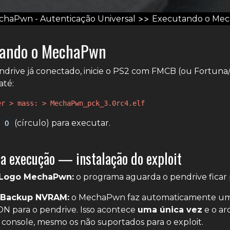
>>
haPwn - Autenticação Universal
Executando o Me
tando o MechaPwn
drive já conectado, inicie o PS2 com FMCB (ou Fortun
até:
er > mass: > MechaPwn_pck_3.0rc4.elf
e
(círculo) para executar.
O
a execução — instalação do exploit
 Logo MechaPwn:
o programa aguarda o pendrive ficar
 Backup NVRAM:
o MechaPwn faz automaticamente u
 para o pendrive. Isso acontece
uma única vez
e o ar
console, mesmo os não suportados para o exploit.