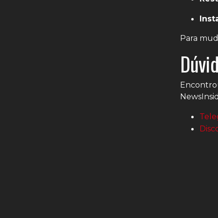
Inst
Para muda
Dúvid
Encontro
NewsInsid
Tele
Disc