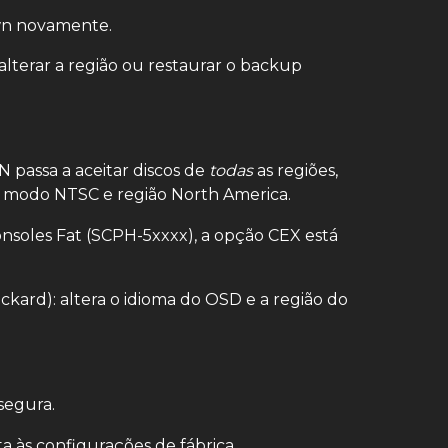
wn novamente.
alterar a região ou restaurar o backup
passa a aceitar discos de
todas
as regiões,
a modo NTSC e região North America.
onsoles Fat (SCPH-5xxxx), a opção CEX está
ckard): altera o idioma do OSD e a região do
segura.
a às configurações de fábrica.