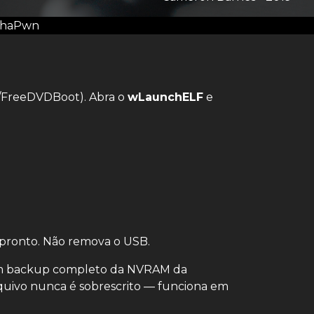
chaPwn
a/FreeDVDBoot). Abra o
wLaunchELF
e
 pronto. Não remova o USB.
m backup completo da NVRAM da
quivo nunca é sobrescrito — funciona em