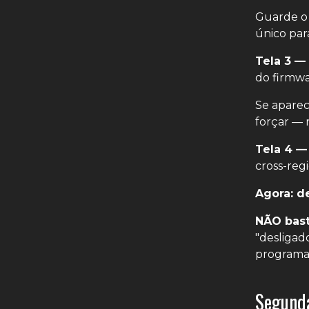
Guarde o 
único par
Tela 3 —
do firmwa
Se apare
forçar — r
Tela 4 —
cross-reg
Agora: d
NÃO bast
"desligad
programa s
Segunda