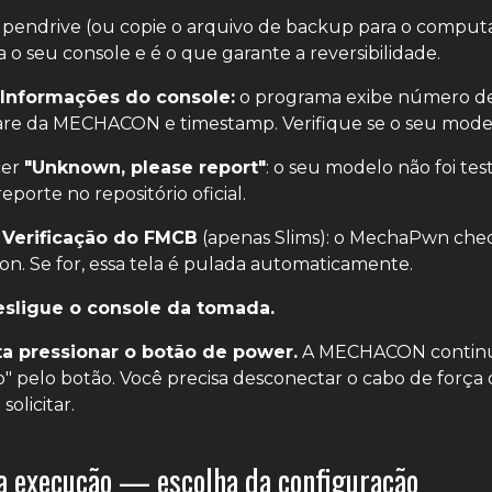
pendrive (ou copie o arquivo de backup para o computad
a o seu console e é o que garante a reversibilidade.
 Informações do console:
o programa exibe número de 
re da MECHACON e timestamp. Verifique se o seu modelo
cer
"Unknown, please report"
: o seu modelo não foi te
eporte no repositório oficial.
 Verificação do FMCB
(apenas Slims): o MechaPwn chec
ion. Se for, essa tela é pulada automaticamente.
esligue o console da tomada.
a pressionar o botão de power.
A MECHACON continu
o" pelo botão. Você precisa desconectar o cabo de for
olicitar.
 execução — escolha da configuração