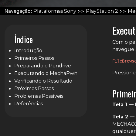
Navegação:
>>
>>
Plataformas Sony
PlayStation 2
Mec
Execu
Índice
Com o pen
navegue 
Introdução
Primeiros Passos
FileBrows
Preparando o Pendrive
Pression
Executando o MechaPwn
Verificando o Resultado
Próximos Passos
Primeir
Problemas Possíveis
Referências
Tela 1 —
Tela 2 —
MECHACON
qualquer 