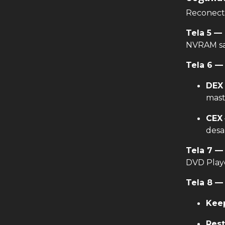
Reconecte
Tela 5 —
NVRAM sal
Tela 6 —
DEX
mast
CEX
desa
Tela 7 —
DVD Play
Tela 8 —
Keep
Rest