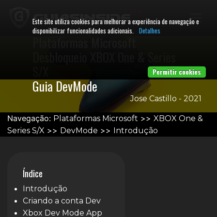
BETA
Este site utiliza cookies para melhorar a experiência de navegação e
disponibilizar funcionalidades adicionais.
Detalhes
Plataformas Microsoft
Desbloqueio XBOX One & Series
S/X
Permitir cookies
Guia DevMode
Jose Castillo - 2021
Navegação:
>>
Plataformas Microsoft
XBOX One &
>>
>>
Series S/X
DevMode
Introdução
Índice
Introdução
Criando a conta Dev
Xbox Dev Mode App